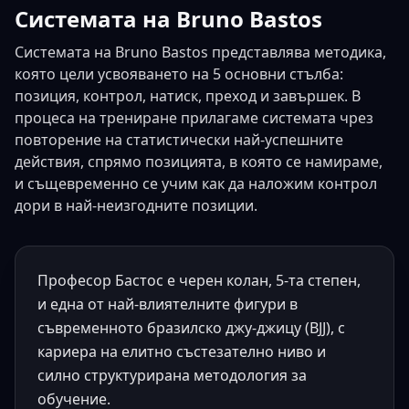
Системата на Bruno Bastos
Системата на Bruno Bastos представлява методика,
която цели усвояването на 5 основни стълба:
позиция, контрол, натиск, преход и завършек. В
процеса на трениране прилагаме системата чрез
повторение на статистически най-успешните
действия, спрямо позицията, в която се намираме,
и същевременно се учим как да наложим контрол
дори в най-неизгодните позиции.
Bruno Bastos Jiu-Jitsu
Gi
No-Gi
IBJJF
Професор Бастос е черен колан, 5-та степен,
и една от най-влиятелните фигури в
съвременното бразилско джу-джицу (BJJ), с
кариера на елитно състезателно ниво и
силно структурирана методология за
обучение.