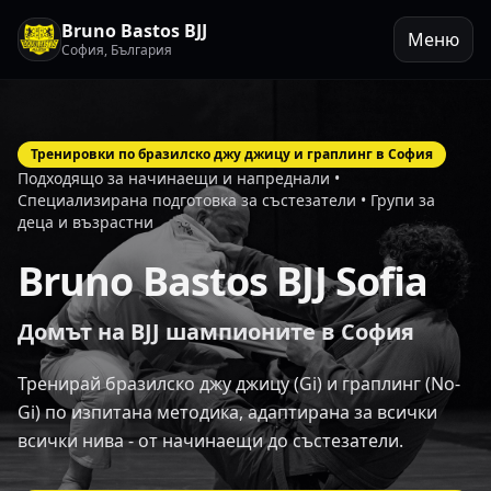
Bruno Bastos BJJ
Меню
София, България
Тренировки по бразилско джу джицу и граплинг в София
Подходящо за начинаещи и напреднали •
Специализирана подготовка за състезатели • Групи за
деца и възрастни
Bruno Bastos BJJ Sofia
Домът на BJJ шампионите в София
Тренирай бразилско джу джицу (Gi) и граплинг (No-
Gi) по изпитана методика, адаптирана за всички
всички нива - от начинаещи до състезатели.