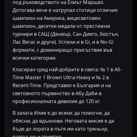
под ръководството на Елиът Маршал.
Дотогава вече е натрупал стотици отличия:
шампион на Америка, вицесветовен
шампион, десетки медали от престижни
турнири в САЩ (Денвър, Сан Диего, Хюстън,
Лас Вегас и други). Успехи и в Gi, и в No-Gi
формати, с доминиращо присъствие във
всички категории.
Класиран сред най-добрите в света: № 1 в All-
Time Master 1 Brown Ultra-Heavy и № 2 в
Recent-Time. Представял е България и на
световното първенство в Абу Даби в
професионалната дивизия до 120 кг.
В залата Илия е до всеки: да помогне, да
обясни, да вдъхнови. Неговата мисия е да
бъде до хората в пътя им като треньор,
партньор и приятел.