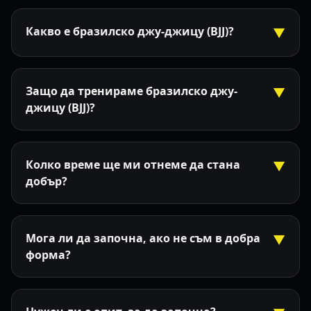
Какво е бразилско джу-джицу (BJJ)?
▼
Защо да тренираме бразилско джу-
▼
джицу (BJJ)?
Колко време ще ми отнеме да стана
▼
добър?
Мога ли да започна, ако не съм в добра
▼
форма?