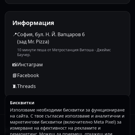
Информация
📍
София, бул. Н. Й. Вапцаров 6
(зад Mr. Pizza)
10 минути пеша от Метростанция Витоша - Джеймс
Баучер.
📸
Инстаграм
📘
Facebook
🧵
Threads
Бисквитки
Използваме необходими бисквитки за функциониране
на сайта. С твое съгласие използваме и аналитични и
маркетингови бисквитки (включително Meta Pixel) за
измерване на ефективност на рекламите и
Bruno Bastos BJJ Sofia
ремаркетинг. Можеш да приемеш, откажеш или