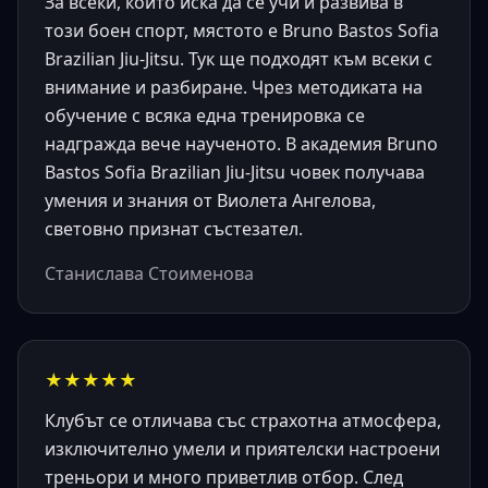
За всеки, който иска да се учи и развива в
този боен спорт, мястото е Bruno Bastos Sofia
Brazilian Jiu-Jitsu. Тук ще подходят към всеки с
внимание и разбиране. Чрез методиката на
обучение с всяка една тренировка се
надгражда вече наученото. В академия Bruno
Bastos Sofia Brazilian Jiu-Jitsu човек получава
умения и знания от Виолета Ангелова,
световно признат състезател.
Станислава Стоименова
★★★★★
Клубът се отличава със страхотна атмосфера,
изключително умели и приятелски настроени
треньори и много приветлив отбор. След