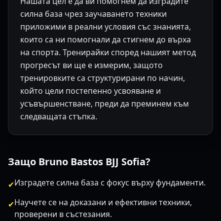
Нашата цел е да ви помогнем да изградите
силна база чрез заучаването техники
приложими в реални условия със знанията,
които са ни помогнали да стигнем до върха
на спорта. Тренирайки според нашият метод
прогресът ви ще е измерим, защото
тренировките са структурирани по начин,
който цели постепенно усвояване и
усъвършенстване, преди да преминем към
следващата стъпка.
Защо Bruno Bastos BJJ Sofia?
Изградете силна база с фокус върху фундаменти.
✔
Научете се на доказани и ефективни техники,
✔
проверени в състезания.